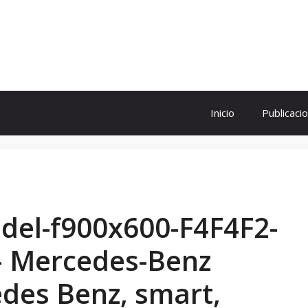
ol
Inicio
Publicaci
odel-f900x600-F4F4F2-
– Mercedes-Benz
edes Benz, smart,