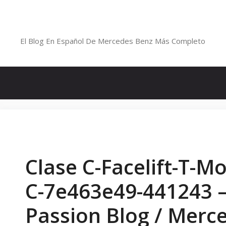
Saltar
al
Blog De Mercedes-Benz En Españ
contenido
El Blog En Español De Mercedes Benz Más Completo
Clase C-Facelift-T-M
C-7e463e49-441243 
Passion Blog / Merc