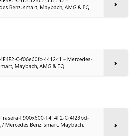
-F4F4F2-C-d2c125c2-441242 –
edes Benz, smart, Maybach, AMG & EQ
F4F4F2-C-f06e60fc-441241 – Mercedes-
 smart, Maybach, AMG & EQ
z Trasera-F900x600-F4F4F2-C-4f23bd-
 / Mercedes Benz, smart, Maybach,