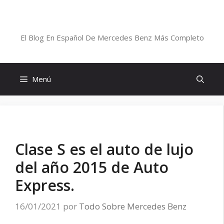
Saltar
al
Blog De Mercedes-Benz En Español
contenido
El Blog En Español De Mercedes Benz Más Completo
Menú
Clase S es el auto de lujo
del año 2015 de Auto
Express.
16/01/2021
por
Todo Sobre Mercedes Benz