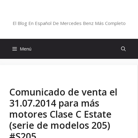
Saltar
al
Blog De Mercedes-Benz En Español
contenido
El Blog En Español De Mercedes Benz Más Completo
Menú
Comunicado de venta el
31.07.2014 para más
motores Clase C Estate
(serie de modelos 205)
#S205