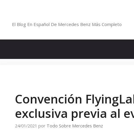
Saltar
al
Blog De Mercedes-Benz En Españ
contenido
El Blog En Español De Mercedes Benz Más Completo
Convención FlyingLa
exclusiva previa al 
24/01/2021
por
Todo Sobre Mercedes Benz