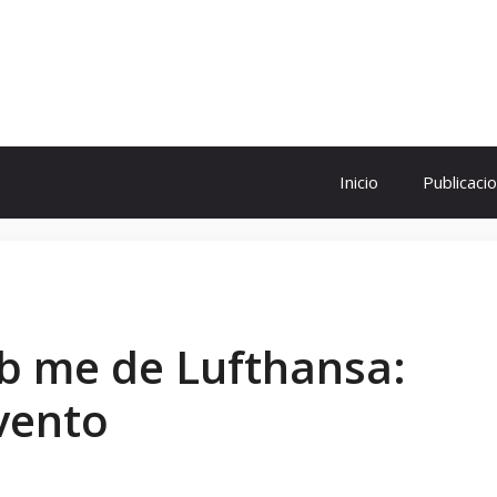
ol
Inicio
Publicaci
b me de Lufthansa:
evento