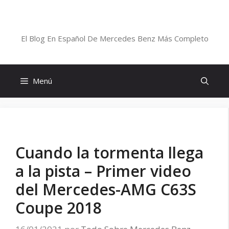
Saltar
al
Blog De Mercedes-Benz En Español
contenido
El Blog En Español De Mercedes Benz Más Completo
Menú
Cuando la tormenta llega
a la pista – Primer video
del Mercedes-AMG C63S
Coupe 2018