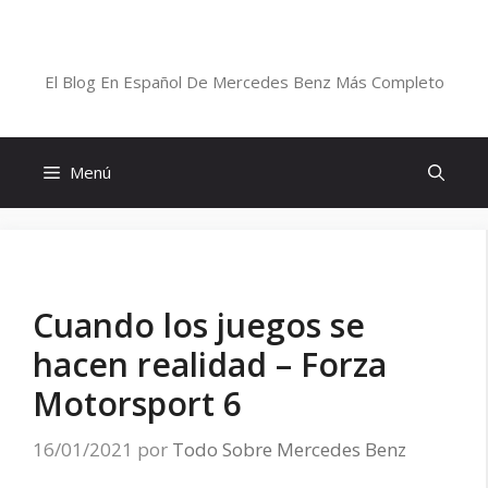
Saltar
al
Blog De Mercedes-Benz En Español
contenido
El Blog En Español De Mercedes Benz Más Completo
Menú
Cuando los juegos se
hacen realidad – Forza
Motorsport 6
16/01/2021
por
Todo Sobre Mercedes Benz