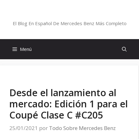
Saltar
al
Blog De Mercedes-Benz En Español
contenido
El Blog En Español De Mercedes Benz Más Completo
Menú
Desde el lanzamiento al
mercado: Edición 1 para el
Coupé Clase C #C205
25/01/2021
por
Todo Sobre Mercedes Benz