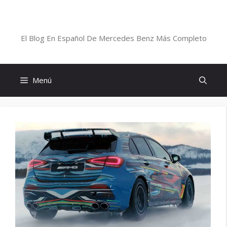
Saltar
al
Blog De Mercedes-Benz En Español
contenido
El Blog En Español De Mercedes Benz Más Completo
Menú