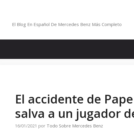
Saltar
al
Blog De Mercedes-Benz En Españ
contenido
El Blog En Español De Mercedes Benz Más Completo
El accidente de Pape
salva a un jugador d
16/01/2021
por
Todo Sobre Mercedes Benz