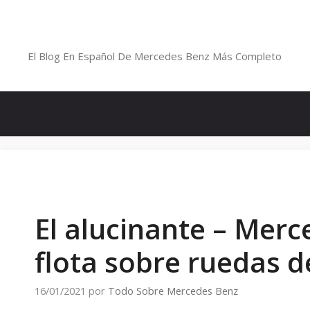
Saltar
al
Blog De Mercedes-Benz En Españ
contenido
El Blog En Español De Mercedes Benz Más Completo
El alucinante – Mer
flota sobre ruedas d
16/01/2021
por
Todo Sobre Mercedes Benz