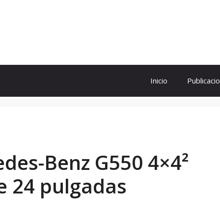
ol
Inicio
Publicaci
cedes-Benz G550 4×4²
e 24 pulgadas