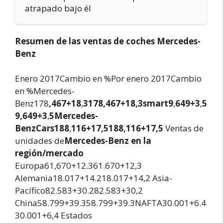
atrapado bajo él
Resumen de las ventas de coches Mercedes-
Benz
Enero 2017Cambio en %Por enero 2017Cambio
en %Mercedes-
Benz178
,467+18
,
3178
,467+18,
3smart9
,
649+3
,
5
9,649+3
,
5Mercedes-
Benz
Cars188
,
116+17
,
5188
,116+17,
5
Ventas de
unidades de
Mercedes-Benz en la
región/mercado
Europa61,670+12.361.670+12,3
Alemania18.017+14.218.017+14,2 Asia-
Pacífico82.583+30.282.583+30,2
China58.799+39.358.799+39.3NAFTA30.001+6.4
30.001+6,4 Estados