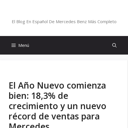
Saltar
al
Blog De Mercedes-Benz En Español
contenido
El Blog En Español De Mercedes Benz Más Completo
Menú
El Año Nuevo comienza
bien: 18,3% de
crecimiento y un nuevo
récord de ventas para
Mercedes