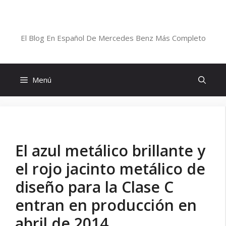
Saltar
al
Blog De Mercedes-Benz En Español
contenido
El Blog En Español De Mercedes Benz Más Completo
Menú
El azul metálico brillante y
el rojo jacinto metálico de
diseño para la Clase C
entran en producción en
abril de 2014.