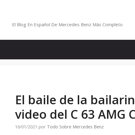
Saltar
al
Blog De Mercedes-Benz En Españ
contenido
El Blog En Español De Mercedes Benz Más Completo
El baile de la bailari
video del C 63 AMG 
16/01/2021
por
Todo Sobre Mercedes Benz