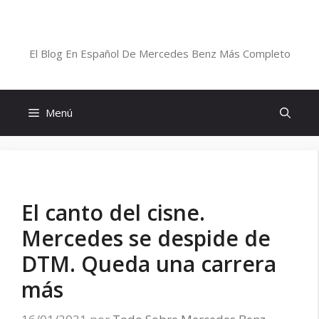
Saltar
al
Blog De Mercedes-Benz En Español
contenido
El Blog En Español De Mercedes Benz Más Completo
Menú
El canto del cisne.
Mercedes se despide de
DTM. Queda una carrera
más