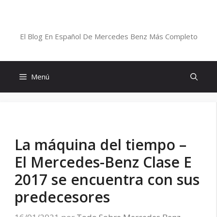
Saltar
al
Blog De Mercedes-Benz En Español
contenido
El Blog En Español De Mercedes Benz Más Completo
Menú
La máquina del tiempo –
El Mercedes-Benz Clase E
2017 se encuentra con sus
predecesores