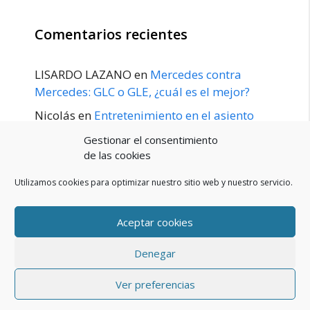
Comentarios recientes
LISARDO LAZANO
en
Mercedes contra
Mercedes: GLC o GLE, ¿cuál es el mejor?
Nicolás
en
Entretenimiento en el asiento
trasero para el GLE / GLS disponible a
Gestionar el consentimiento
principios de 2020
de las cookies
Utilizamos cookies para optimizar nuestro sitio web y nuestro servicio.
Aceptar cookies
POLÍTICA DE PRIVACIDAD
Aviso Legal
Denegar
Política de cookies (UE)
Contacto
© 2026 Blog De Mercedes-Benz En Español
• Creado con
Ver preferencias
GeneratePress