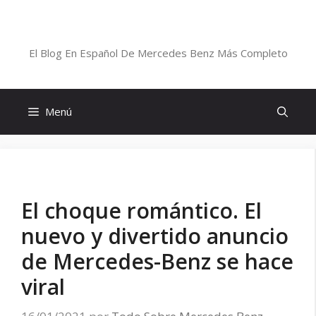
Saltar
al
Blog De Mercedes-Benz En Español
contenido
El Blog En Español De Mercedes Benz Más Completo
Menú
El choque romántico. El
nuevo y divertido anuncio
de Mercedes-Benz se hace
viral