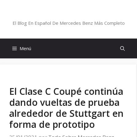
Saltar
al
Blog De Mercedes-Benz En Español
contenido
El Blog En Español De Mercedes Benz Más Completo
Menú
El Clase C Coupé continúa
dando vueltas de prueba
alrededor de Stuttgart en
forma de prototipo