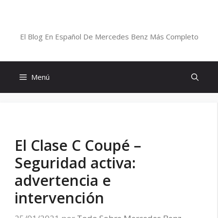
Saltar
al
Blog De Mercedes-Benz En Español
contenido
El Blog En Español De Mercedes Benz Más Completo
Menú
El Clase C Coupé –
Seguridad activa:
advertencia e
intervención