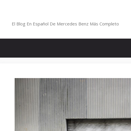
Saltar
al
Blog De Mercedes-Benz En Españ
contenido
El Blog En Español De Mercedes Benz Más Completo