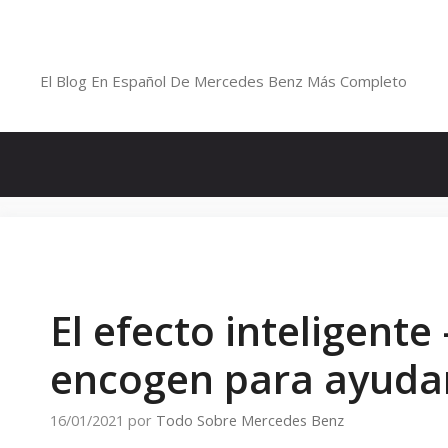
Saltar
al
Blog De Mercedes-Benz En Españ
contenido
El Blog En Español De Mercedes Benz Más Completo
El efecto inteligente
encogen para ayudar
16/01/2021
por
Todo Sobre Mercedes Benz