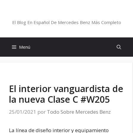
Saltar
al
Blog De Mercedes-Benz En Español
contenido
El Blog En Español De Mercedes Benz Más Completo
Menú
El interior vanguardista de
la nueva Clase C #W205
25/01/2021
por
Todo Sobre Mercedes Benz
La línea de diseño interior y equipamiento