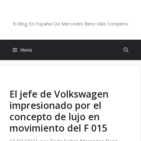
Saltar
al
Blog De Mercedes-Benz En Español
contenido
El Blog En Español De Mercedes Benz Más Completo
Menú
El jefe de Volkswagen
impresionado por el
concepto de lujo en
movimiento del F 015