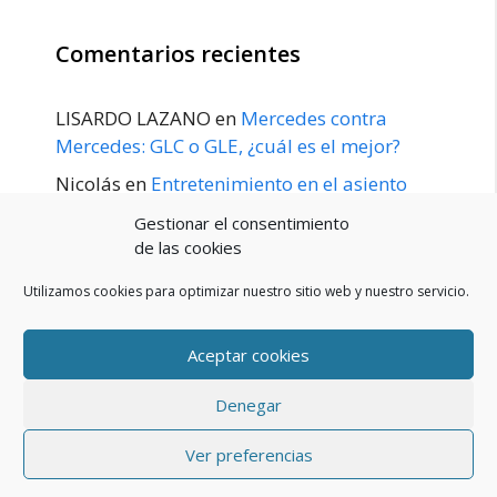
Comentarios recientes
LISARDO LAZANO
en
Mercedes contra
Mercedes: GLC o GLE, ¿cuál es el mejor?
Nicolás
en
Entretenimiento en el asiento
trasero para el GLE / GLS disponible a
Gestionar el consentimiento
principios de 2020
de las cookies
Utilizamos cookies para optimizar nuestro sitio web y nuestro servicio.
Aceptar cookies
POLÍTICA DE PRIVACIDAD
Aviso Legal
Denegar
Política de cookies (UE)
Contacto
© 2026 Blog De Mercedes-Benz En Español
• Creado con
Ver preferencias
GeneratePress