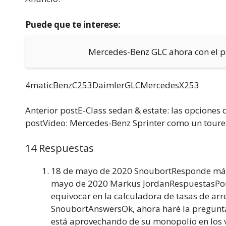
Puede que te interese:
Mercedes-Benz GLC ahora con el 
4maticBenzC253DaimlerGLCMercedesX253
Anterior postE-Class sedan & estate: las opcione
postVideo: Mercedes-Benz Sprinter como un toure
14 Respuestas
18 de mayo de 2020 SnoubortResponde más 
mayo de 2020 Markus JordanRespuestasPor f
equivocar en la calculadora de tasas de ar
SnoubortAnswersOk, ahora haré la pregunta
está aprovechando de su monopolio en los v