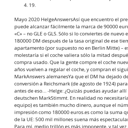
19.
Mayo 2020 HelgeAnswersAsí que encuentro el prec
puede alcanzar fácilmente la marca de 90000 euro
«C» – no GLE o GLS. Sólo si lo conviertes de nuevo
180000 DM después de la tasa original de ese ti
apartamento (por supuesto no en Berlin Mitte) – 
molestaría si el coche valiera sólo la mitad desp
compra usado. Que la gente compre el coche nuevo
años vuelven a regalar el coche, y compran el sigu
MarkAnswers alemanesYa que el DM ha dejado de ex
conversión a Reichsmark (de agosto de 1924) par
antes de eso… -Helge: ¿Quizás puedas ayudar al
deutschen MarkStimmt. En realidad no necesitarí
equipo) es también mucho dinero, aunque el núme
impresión como 180000 euros.es como la suma q
de la UE: 500 mil millones suena más espectacular 
Para mí, medio trillón es más imponente, y tal vez