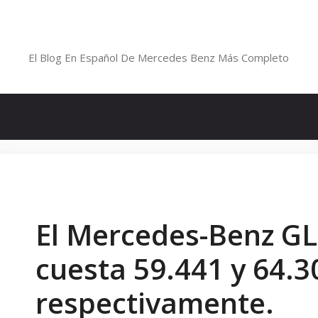
Saltar
al
Blog De Mercedes-Benz En Españ
contenido
El Blog En Español De Mercedes Benz Más Completo
El Mercedes-Benz G
cuesta 59.441 y 64.3
respectivamente.