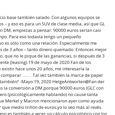
io base también salado. Con algunos equipos se
s – y eso es para un SUV de clase media, así que GL
 en DM, empiezas a pensar: 90000 euros serían casi
empo. Para eso todavía tengo un pequeño
eso es sólo como una relación. Especialmente me
ués de 3 años – tanto dinero quemado. Entonces mejor
, que no le pique de las ganancias, si después de 3
iente (leasing).19 de mayo de 2020 Fan de los
istir hace unos 20 años, me interesaría la
a comparar …… . Tal vez también la marca de papel
lí también? -Mayo 19, 2020 HelgeAntworten@Fan der
as la conversión a DM.porque 90000 euros (GLC con
ro (psicológicamente hablando) no cause tanta
ue Merkel y Macron mencionaron ayer como ayuda
que medio trillón de euros.yo lo veo más al revés.
 eso es también a veces un cálculo psicológico con los