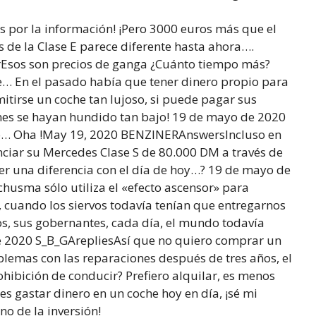
 por la información! ¡Pero 3000 euros más que el
s de la Clase E parece diferente hasta ahora….
rEsos son precios de ganga ¿Cuánto tiempo más?
ble… En el pasado había que tener dinero propio para
tirse un coche tan lujoso, si puede pagar sus
nes se hayan hundido tan bajo! 19 de mayo de 2020
o… Oha !May 19, 2020 BENZINERAnswersIncluso en
nciar su Mercedes Clase S de 80.000 DM a través de
r una diferencia con el día de hoy…? 19 de mayo de
husma sólo utiliza el «efecto ascensor» para
s, cuando los siervos todavía tenían que entregarnos
os, sus gobernantes, cada día, el mundo todavía
e 2020 S_B_GArepliesAsí que no quiero comprar un
lemas con las reparaciones después de tres años, el
ohibición de conducir? Prefiero alquilar, es menos
es gastar dinero en un coche hoy en día, ¡sé mi
no de la inversión!