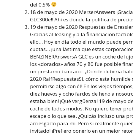
del 0,5%
18 de mayo de 2020 MerserAnswers ¡Gracias
GLC300e!! Ahí es donde la política de precio
19 de mayo de 2020 Respuestas de Dressle
Gracias al leasing y a la financiación facti
ello… Hoy en día todo el mundo puede permi
cuotas… ¡una lástima que estas corporacio
BENZINERAnswersA GLC es un coche de luj
los «dorados» años 70 y 80 fue posible fina
un préstamo bancario. ¿Dónde debería habe
2020 RalfRespuestasSí, cómo esta humilde c
permitirse algo con él! En los viejos tiempo
diez huevos y ocho fardos de heno a nosotr
estaba bien! ¡Qué vergüenza! 19 de mayo d
coche de todos modos. No quiero tener prob
escape o lo que sea. ¿Quizás incluso una pr
arriesgado para mí. Pero si realmente quier
invitado! ¡Prefiero ponerlo en un mejor retor