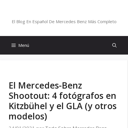
Saltar
al
Blog De Mercedes-Benz En Español
contenido
El Blog En Español De Mercedes Benz Más Completo
Menú
El Mercedes-Benz
Shootout: 4 fotógrafos en
Kitzbühel y el GLA (y otros
modelos)