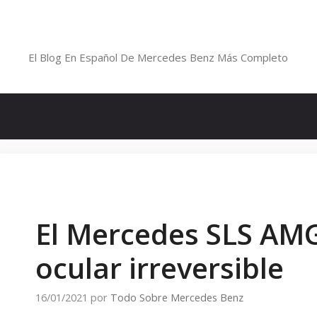
Saltar
al
Blog De Mercedes-Benz En Españ
contenido
El Blog En Español De Mercedes Benz Más Completo
El Mercedes SLS AM
ocular irreversible
16/01/2021
por
Todo Sobre Mercedes Benz