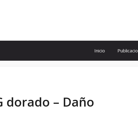
ol
Inicio
Publicaci
G dorado – Daño