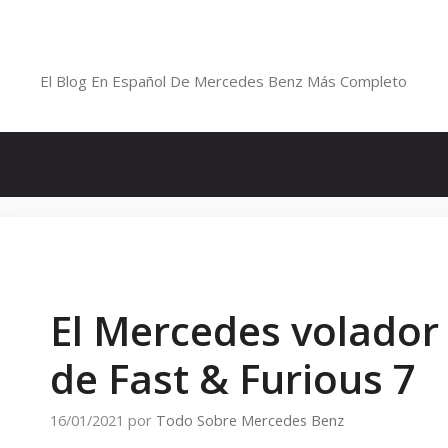
Saltar
al
Blog De Mercedes-Benz En Españ
contenido
El Blog En Español De Mercedes Benz Más Completo
El Mercedes volador 
de Fast & Furious 7
16/01/2021
por
Todo Sobre Mercedes Benz