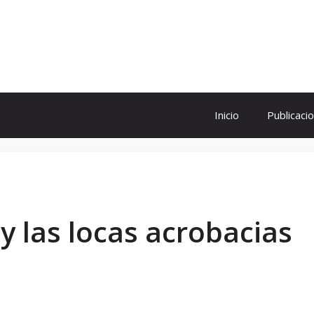
ol
Inicio
Publicaci
y las locas acrobacias