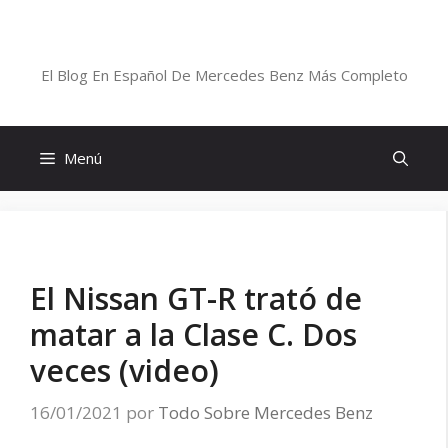
Saltar
al
Blog De Mercedes-Benz En Español
contenido
El Blog En Español De Mercedes Benz Más Completo
Menú
El Nissan GT-R trató de
matar a la Clase C. Dos
veces (video)
16/01/2021
por
Todo Sobre Mercedes Benz