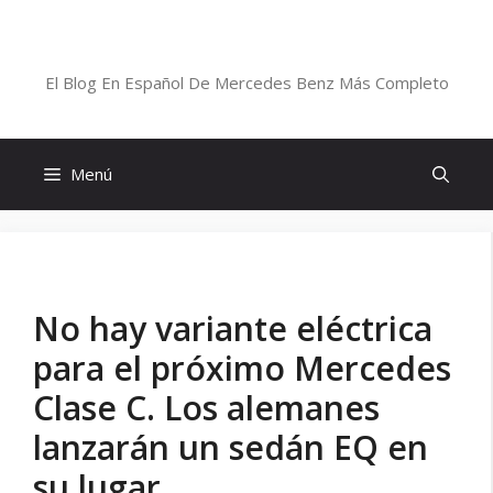
Saltar
al
Blog De Mercedes-Benz En Español
contenido
El Blog En Español De Mercedes Benz Más Completo
Menú
No hay variante eléctrica
para el próximo Mercedes
Clase C. Los alemanes
lanzarán un sedán EQ en
su lugar