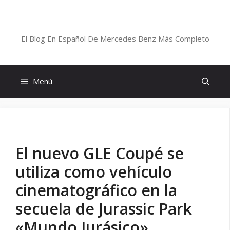
Saltar
al
Blog De Mercedes-Benz En Español
contenido
El Blog En Español De Mercedes Benz Más Completo
Menú
El nuevo GLE Coupé se
utiliza como vehículo
cinematográfico en la
secuela de Jurassic Park
«Mundo Jurásico».