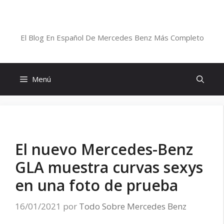
Saltar
al
Blog De Mercedes-Benz En Español
contenido
El Blog En Español De Mercedes Benz Más Completo
Menú
El nuevo Mercedes-Benz
GLA muestra curvas sexys
en una foto de prueba
16/01/2021
por
Todo Sobre Mercedes Benz