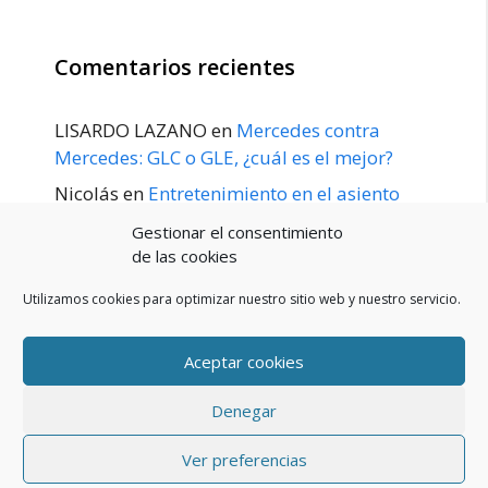
Comentarios recientes
LISARDO LAZANO
en
Mercedes contra
Mercedes: GLC o GLE, ¿cuál es el mejor?
Nicolás
en
Entretenimiento en el asiento
trasero para el GLE / GLS disponible a
Gestionar el consentimiento
principios de 2020
de las cookies
Utilizamos cookies para optimizar nuestro sitio web y nuestro servicio.
Aceptar cookies
POLÍTICA DE PRIVACIDAD
Aviso Legal
Denegar
Política de cookies (UE)
Contacto
© 2026 Blog De Mercedes-Benz En Español
• Creado con
Ver preferencias
GeneratePress