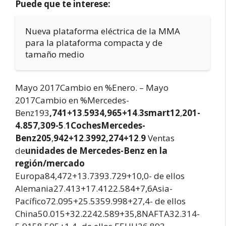
Puede que te interese:
Nueva plataforma eléctrica de la MMA
para la plataforma compacta y de
tamaño medio
Mayo 2017Cambio en %Enero. – Mayo
2017Cambio en %Mercedes-
Benz193
,741+13
.
5934
,965+14
.
3smart12
,
201-
4
.857
,309-5
.
1Coches
Mercedes-
Benz205
,
942+12
.
3992
,274+12
.
9
Ventas
de
unidades de Mercedes-Benz en la
región/mercado
Europa84,472+13.7393.729+10,0- de ellos
Alemania27.413+17.4122.584+7,6Asia-
Pacífico72.095+25.5359.998+27,4- de ellos
China50.015+32.2242.589+35,8NAFTA32.314-