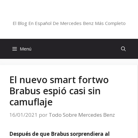
Saltar
al
Blog De Mercedes-Benz En Español
contenido
El Blog En Español De Mercedes Benz Más Completo
Menú
El nuevo smart fortwo
Brabus espió casi sin
camuflaje
16/01/2021
por
Todo Sobre Mercedes Benz
Después de que Brabus sorprendiera al