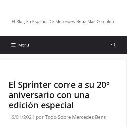
Saltar
al
Blog De Mercedes-Benz En Español
contenido
El Blog En Español De Mercedes Benz Más Completo
Menú
El Sprinter corre a su 20º
aniversario con una
edición especial
16/01/2021
por
Todo Sobre Mercedes Benz