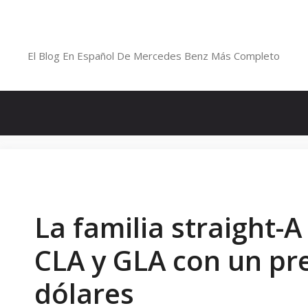
Saltar
al
Blog De Mercedes-Benz En Españ
contenido
El Blog En Español De Mercedes Benz Más Completo
La familia straight-
CLA y GLA con un pre
dólares