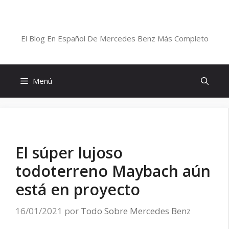
Saltar
al
Blog De Mercedes-Benz En Español
contenido
El Blog En Español De Mercedes Benz Más Completo
Menú
El súper lujoso
todoterreno Maybach aún
está en proyecto
16/01/2021
por
Todo Sobre Mercedes Benz