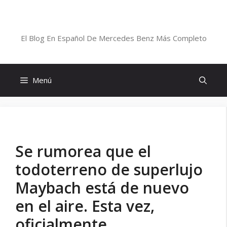
Saltar
al
Blog De Mercedes-Benz En Español
contenido
El Blog En Español De Mercedes Benz Más Completo
Menú
Se rumorea que el
todoterreno de superlujo
Maybach está de nuevo
en el aire. Esta vez,
oficialmente