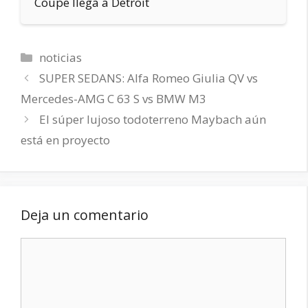
Coupe llega a Detroit
Categorías
noticias
SUPER SEDANS: Alfa Romeo Giulia QV vs
Mercedes-AMG C 63 S vs BMW M3
El súper lujoso todoterreno Maybach aún
está en proyecto
Deja un comentario
Comentario