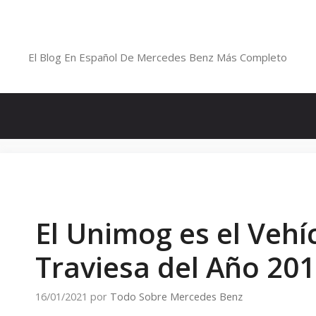
Saltar
al
Blog De Mercedes-Benz En Españ
contenido
El Blog En Español De Mercedes Benz Más Completo
El Unimog es el Veh
Traviesa del Año 20
16/01/2021
por
Todo Sobre Mercedes Benz