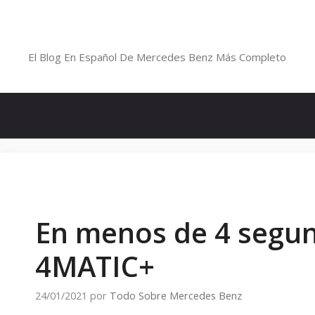
Saltar
al
Blog De Mercedes-Benz En Españ
contenido
El Blog En Español De Mercedes Benz Más Completo
En menos de 4 segun
4MATIC+
24/01/2021
por
Todo Sobre Mercedes Benz