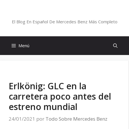
Saltar
al
Blog De Mercedes-Benz En Español
contenido
El Blog En Español De Mercedes Benz Más Completo
Menú
Erlkönig: GLC en la
carretera poco antes del
estreno mundial
24/01/2021
por
Todo Sobre Mercedes Benz