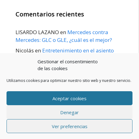
Comentarios recientes
LISARDO LAZANO
en
Mercedes contra
Mercedes: GLC o GLE, ¿cuál es el mejor?
Nicolás
en
Entretenimiento en el asiento
trasero para el GLE / GLS disponible a
Gestionar el consentimiento
principios de 2020
de las cookies
Utilizamos cookies para optimizar nuestro sitio web y nuestro servicio.
Aceptar cookies
POLÍTICA DE PRIVACIDAD
Aviso Legal
Denegar
Política de cookies (UE)
Contacto
© 2026 Blog De Mercedes-Benz En Español
• Creado con
Ver preferencias
GeneratePress