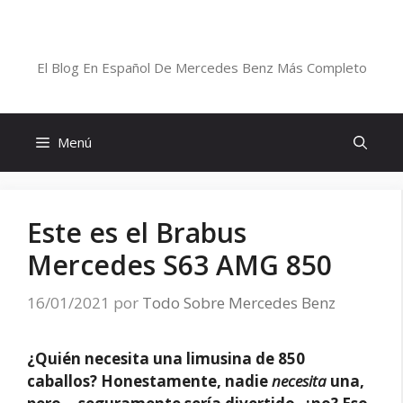
Saltar
al
Blog De Mercedes-Benz En Español
contenido
El Blog En Español De Mercedes Benz Más Completo
Menú
Este es el Brabus
Mercedes S63 AMG 850
16/01/2021
por
Todo Sobre Mercedes Benz
¿Quién necesita una limusina de 850
caballos? Honestamente, nadie
necesita
una,