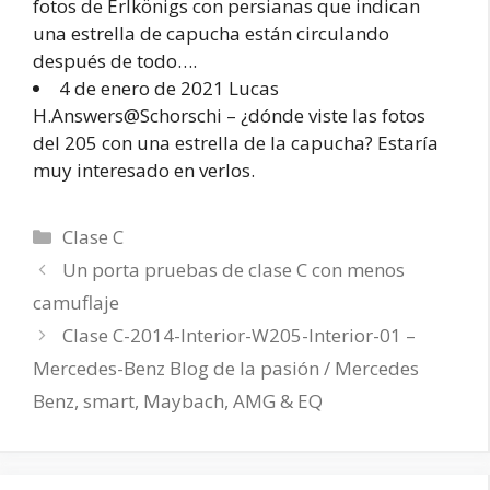
fotos de Erlkönigs con persianas que indican
una estrella de capucha están circulando
después de todo….
4 de enero de 2021 Lucas
H.Answers@Schorschi – ¿dónde viste las fotos
del 205 con una estrella de la capucha? Estaría
muy interesado en verlos.
Categorías
Clase C
Un porta pruebas de clase C con menos
camuflaje
Clase C-2014-Interior-W205-Interior-01 –
Mercedes-Benz Blog de la pasión / Mercedes
Benz, smart, Maybach, AMG & EQ