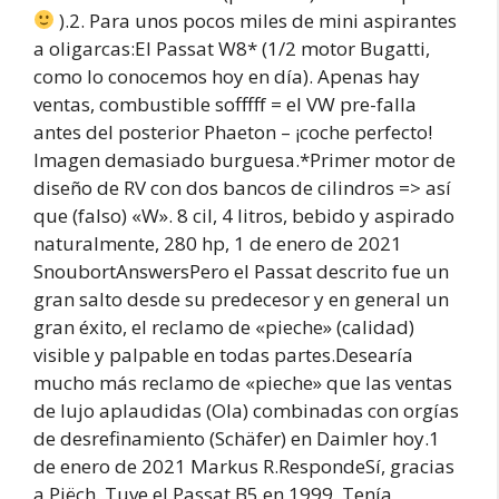
).2. Para unos pocos miles de mini aspirantes
a oligarcas:El Passat W8* (1/2 motor Bugatti,
como lo conocemos hoy en día). Apenas hay
ventas, combustible sofffff = el VW pre-falla
antes del posterior Phaeton – ¡coche perfecto!
Imagen demasiado burguesa.*Primer motor de
diseño de RV con dos bancos de cilindros => así
que (falso) «W». 8 cil, 4 litros, bebido y aspirado
naturalmente, 280 hp, 1 de enero de 2021
SnoubortAnswersPero el Passat descrito fue un
gran salto desde su predecesor y en general un
gran éxito, el reclamo de «pieche» (calidad)
visible y palpable en todas partes.Desearía
mucho más reclamo de «pieche» que las ventas
de lujo aplaudidas (Ola) combinadas con orgías
de desrefinamiento (Schäfer) en Daimler hoy.1
de enero de 2021 Markus R.RespondeSí, gracias
a Piëch. Tuve el Passat B5 en 1999. Tenía