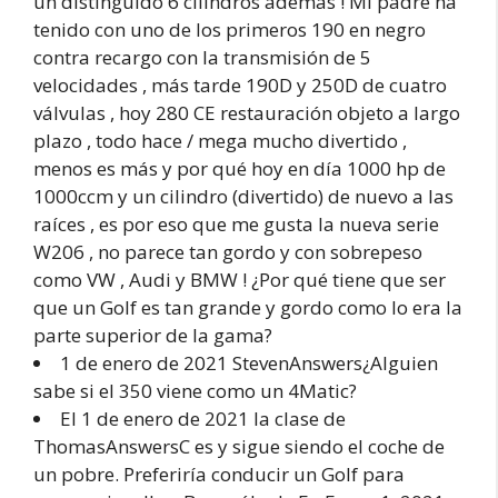
un distinguido 6 cilindros además ! Mi padre ha
tenido con uno de los primeros 190 en negro
contra recargo con la transmisión de 5
velocidades , más tarde 190D y 250D de cuatro
válvulas , hoy 280 CE restauración objeto a largo
plazo , todo hace / mega mucho divertido ,
menos es más y por qué hoy en día 1000 hp de
1000ccm y un cilindro (divertido) de nuevo a las
raíces , es por eso que me gusta la nueva serie
W206 , no parece tan gordo y con sobrepeso
como VW , Audi y BMW ! ¿Por qué tiene que ser
que un Golf es tan grande y gordo como lo era la
parte superior de la gama?
1 de enero de 2021 StevenAnswers¿Alguien
sabe si el 350 viene como un 4Matic?
El 1 de enero de 2021 la clase de
ThomasAnswersC es y sigue siendo el coche de
un pobre. Preferiría conducir un Golf para