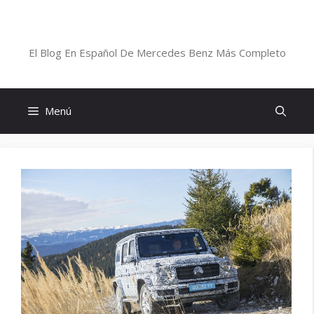
Saltar
al
Blog De Mercedes-Benz En Español
contenido
El Blog En Español De Mercedes Benz Más Completo
Menú