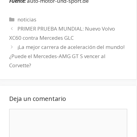
Fuente:
auto-motor-und-sport.de
Categorías
noticias
PRIMER PRUEBA MUNDIAL: Nuevo Volvo
XC60 contra Mercedes GLC
¡La mejor carrera de aceleración del mundo!
¿Puede el Mercedes-AMG GT S vencer al
Corvette?
Deja un comentario
Comentario