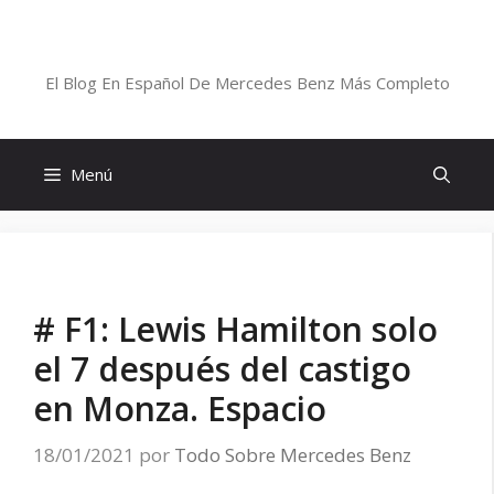
Saltar
al
Blog De Mercedes-Benz En Español
contenido
El Blog En Español De Mercedes Benz Más Completo
Menú
# F1: Lewis Hamilton solo
el 7 después del castigo
en Monza. Espacio
18/01/2021
por
Todo Sobre Mercedes Benz