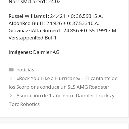
NorrisMcLaren1: 24.02
RussellWilliams1: 24.421 + 0: 36.59315.A.
AlbonRed Bull1: 24.926 + 0: 37.53316.A.
GiovinazziAlfa Romeo1: 24.856 + 0: 55.19917.M.
VerstappenRed Bull1
Imágenes: Daimler AG
Categorías
noticias
«Rock You Like a Hurricane» – El cantante de
los Scorpions conduce un SLS AMG Roadster
Asociación de 1 año entre Daimler Trucks y
Torc Robotics