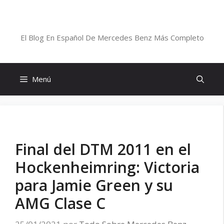
Saltar
al
Blog De Mercedes-Benz En Español
contenido
El Blog En Español De Mercedes Benz Más Completo
Menú
Final del DTM 2011 en el
Hockenheimring: Victoria
para Jamie Green y su
AMG Clase C