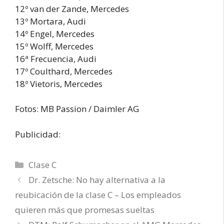
12º van der Zande, Mercedes
13º Mortara, Audi
14º Engel, Mercedes
15º Wolff, Mercedes
16ª Frecuencia, Audi
17º Coulthard, Mercedes
18º Vietoris, Mercedes
Fotos: MB Passion / Daimler AG
Publicidad:
Categorías
Clase C
Dr. Zetsche: No hay alternativa a la
reubicación de la clase C – Los empleados
quieren más que promesas sueltas