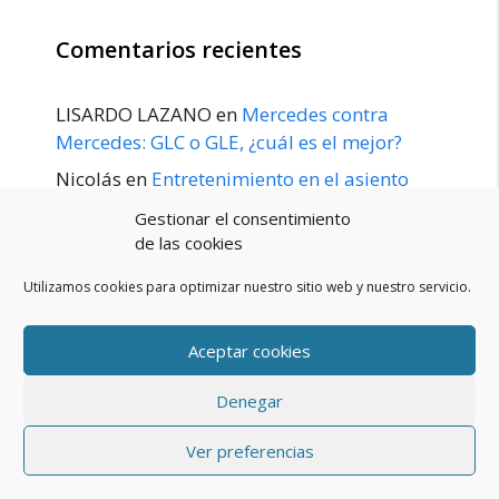
Comentarios recientes
LISARDO LAZANO
en
Mercedes contra
Mercedes: GLC o GLE, ¿cuál es el mejor?
Nicolás
en
Entretenimiento en el asiento
trasero para el GLE / GLS disponible a
Gestionar el consentimiento
principios de 2020
de las cookies
Utilizamos cookies para optimizar nuestro sitio web y nuestro servicio.
Aceptar cookies
POLÍTICA DE PRIVACIDAD
Aviso Legal
Denegar
Política de cookies (UE)
Contacto
© 2026 Blog De Mercedes-Benz En Español
• Creado con
Ver preferencias
GeneratePress