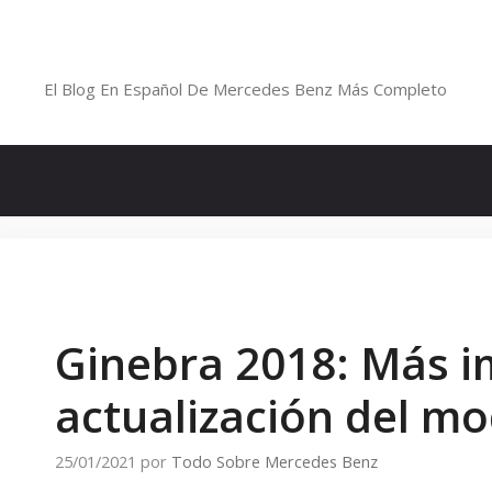
Saltar
al
Blog De Mercedes-Benz En Españ
contenido
El Blog En Español De Mercedes Benz Más Completo
Ginebra 2018: Más i
actualización del mo
25/01/2021
por
Todo Sobre Mercedes Benz