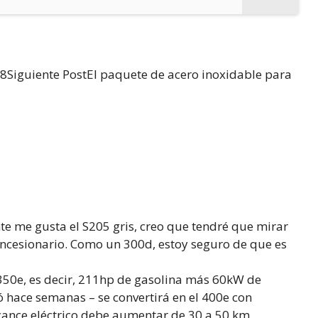
8Siguiente PostEl paquete de acero inoxidable para
e me gusta el S205 gris, creo que tendré que mirar
oncesionario. Como un 300d, estoy seguro de que es
350e, es decir, 211hp de gasolina más 60kW de
ó hace semanas – se convertirá en el 400e con
cance eléctrico debe aumentar de 30 a 50 km,