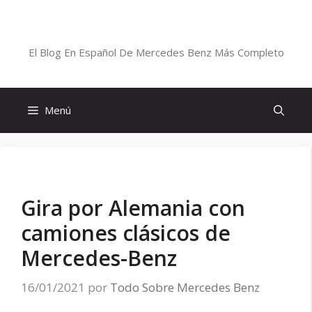
Saltar
al
Blog De Mercedes-Benz En Español
contenido
El Blog En Español De Mercedes Benz Más Completo
Menú
Gira por Alemania con
camiones clásicos de
Mercedes-Benz
16/01/2021
por
Todo Sobre Mercedes Benz