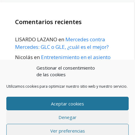
Comentarios recientes
LISARDO LAZANO
en
Mercedes contra
Mercedes: GLC o GLE, ¿cuál es el mejor?
Nicolás
en
Entretenimiento en el asiento
trasero para el GLE / GLS disponible a
Gestionar el consentimiento
principios de 2020
de las cookies
Utilizamos cookies para optimizar nuestro sitio web y nuestro servicio.
Aceptar cookies
POLÍTICA DE PRIVACIDAD
Aviso Legal
Denegar
Política de cookies (UE)
Contacto
© 2026 Blog De Mercedes-Benz En Español
• Creado con
Ver preferencias