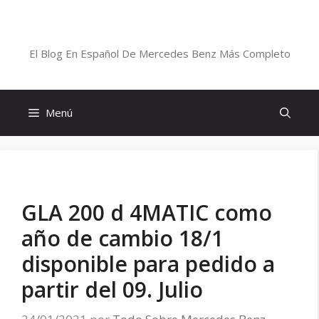
Saltar
al
Blog De Mercedes-Benz En Español
contenido
El Blog En Español De Mercedes Benz Más Completo
Menú
GLA 200 d 4MATIC como
año de cambio 18/1
disponible para pedido a
partir del 09. Julio