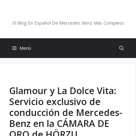
Saltar
al
Blog De Mercedes-Benz En Español
contenido
El Blog En Español De Mercedes Benz Más Completo
Menú
Glamour y La Dolce Vita:
Servicio exclusivo de
conducción de Mercedes-
Benz en la CÁMARA DE
ORO de HÖRZU