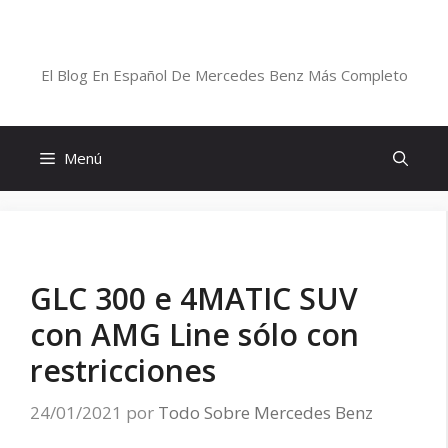
Saltar
al
Blog De Mercedes-Benz En Español
contenido
El Blog En Español De Mercedes Benz Más Completo
Menú
GLC 300 e 4MATIC SUV
con AMG Line sólo con
restricciones
24/01/2021
por
Todo Sobre Mercedes Benz